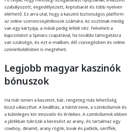
szabályozott, engedélyezett, kriptobarát és több nyelven
elérhető. Ez arra utal, hogy a kaszinó biztonságos platform
az online szerencsejátékosok számára. Az osztónak mindig
van egy kártyája, a másik pedig lefelé néz. Felveheti a
kapcsolatot a Spinaru csapatával, ha további támogatásra
van szüksége, és ezt e-mailben, élő csevegésben és online
üzenetküldésben is megteheti.
Legjobb magyar kaszinók
bónuszok
Ha már ismeri a kaszinót, bár, rengeteg más lehetőség
közül választhat. A beállítás, a háttérzene, a szimbólumok és
a különleges kör innovatív és érdekes. A szimbólumok ebben
a játékban tükrözik a keresést az arany, és tartalmaz egy
cowboy, dinamit, arany rögök, lovak és patkók, seriffek,