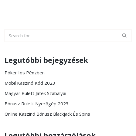
Legutóbbi bejegyzések
Póker Ios Pénzben
Mobil Kaszinó Kód 2023
Magyar Rulett Játék Szabályai
Bónusz Rulett Nyerőgép 2023
Online Kaszinó Bónusz Blackjack És Spins
Legutóbbi hozzászólások