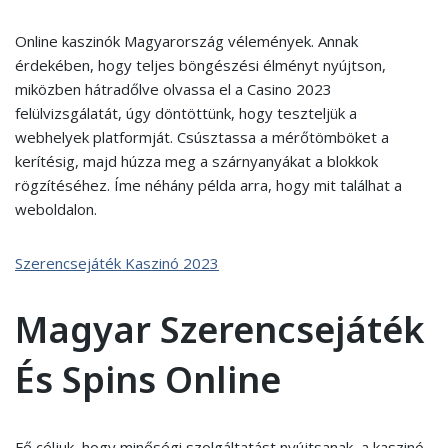
Online kaszinók Magyarország vélemények. Annak
érdekében, hogy teljes böngészési élményt nyújtson,
miközben hátradőlve olvassa el a Casino 2023
felülvizsgálatát, úgy döntöttünk, hogy teszteljük a
webhelyek platformját. Csúsztassa a mérőtömböket a
kerítésig, majd húzza meg a szárnyanyákat a blokkok
rögzítéséhez. Íme néhány példa arra, hogy mit találhat a
weboldalon.
Szerencsejáték Kaszinó 2023
Magyar Szerencsejáték
És Spins Online
Fő céljuk, hogy minőségi szolgáltatást nyújtsanak, a kaszinó