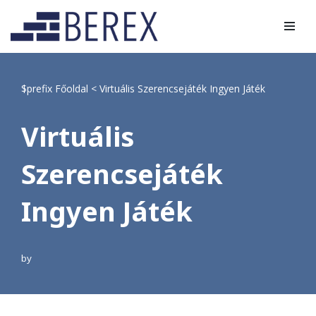
Skip
to
content
$prefix
Főoldal
<
Virtuális Szerencsejáték Ingyen Játék
Virtuális
Szerencsejáték
Ingyen Játék
by