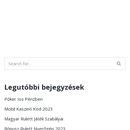
Legutóbbi bejegyzések
Póker Ios Pénzben
Mobil Kaszinó Kód 2023
Magyar Rulett Játék Szabályai
Bónusz Rulett Nyerőgép 2023