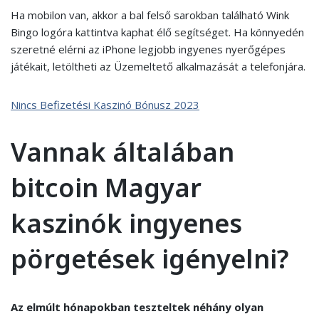
Ha mobilon van, akkor a bal felső sarokban található Wink
Bingo logóra kattintva kaphat élő segítséget. Ha könnyedén
szeretné elérni az iPhone legjobb ingyenes nyerőgépes
játékait, letöltheti az Üzemeltető alkalmazását a telefonjára.
Nincs Befizetési Kaszinó Bónusz 2023
Vannak általában
bitcoin Magyar
kaszinók ingyenes
pörgetések igényelni?
Az elmúlt hónapokban teszteltek néhány olyan