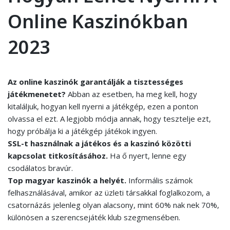
Online Kaszinókban
2023
Az online kaszinók garantálják a tisztességes
játékmenetet?
Abban az esetben, ha meg kell, hogy
kitaláljuk, hogyan kell nyerni a játékgép, ezen a ponton
olvassa el ezt. A legjobb módja annak, hogy tesztelje ezt,
hogy próbálja ki a játékgép játékok ingyen.
SSL-t használnak a játékos és a kaszinó közötti
kapcsolat titkosításához.
Ha ő nyert, lenne egy
csodálatos bravúr.
Top magyar kaszinók a helyét.
Informális számok
felhasználásával, amikor az üzleti társakkal foglalkozom, a
csatornázás jelenleg olyan alacsony, mint 60% nak nek 70%,
különösen a szerencsejáték klub szegmensében.