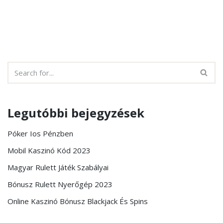
Legutóbbi bejegyzések
Póker Ios Pénzben
Mobil Kaszinó Kód 2023
Magyar Rulett Játék Szabályai
Bónusz Rulett Nyerőgép 2023
Online Kaszinó Bónusz Blackjack És Spins