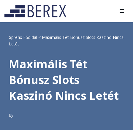
Skip
to
content
$prefix
Főoldal
<
Maximális Tét Bónusz Slots Kaszinó Nincs
Letét
Maximális Tét
Bónusz Slots
Kaszinó Nincs Letét
by