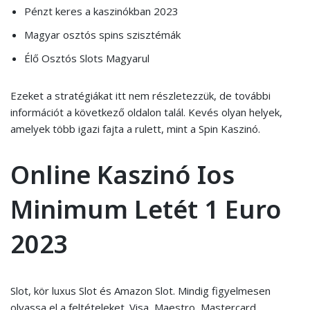
Pénzt keres a kaszinókban 2023
Magyar osztós spins szisztémák
Élő Osztós Slots Magyarul
Ezeket a stratégiákat itt nem részletezzük, de további
információt a következő oldalon talál. Kevés olyan helyek,
amelyek több igazi fajta a rulett, mint a Spin Kaszinó.
Online Kaszinó Ios
Minimum Letét 1 Euro
2023
Slot, kör luxus Slot és Amazon Slot. Mindig figyelmesen
olvassa el a feltételeket. Visa, Maestro, Mastercard,