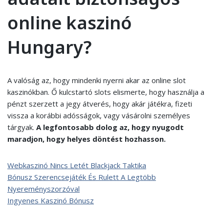
online kaszinó
Hungary?
A valóság az, hogy mindenki nyerni akar az online slot
kaszinókban. Ő kulcstartó slots elismerte, hogy használja a
pénzt szerzett a jegy átverés, hogy akár játékra, fizeti
vissza a korábbi adósságok, vagy vásárolni személyes
tárgyak.
A legfontosabb dolog az, hogy nyugodt
maradjon, hogy helyes döntést hozhasson.
Webkaszinó Nincs Letét Blackjack Taktika
Bónusz Szerencsejáték És Rulett A Legtöbb
Nyereményszorzóval
Ingyenes Kaszinó Bónusz