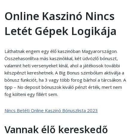
Online Kaszinó Nincs
Letét Gépek Logikája
Láthatnak engem egy élő kaszinóban Magyarországon.
Összehasonlítva más kaszinókkal, két üdvözlő bónuszt,
valamint heti versenyeket kínál, ahol a játékosok további
készpénzt kereshetnek. A Big Bonus szimbólum aktiválja a
bónusz funkciót, ha 3 vagy több forog bárhol a tárcsákon. A
tipp – No deposit bónuszok kiváló pénzt érték, mert nem
fog költeni egy fillért sem.
Nincs Betéti Online Kaszinó Bónuszlista 2023
Vannak élő kereskedő