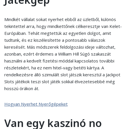
Mindkét vállalat sokat nyerhet ebből az üzletből, különös
tekintettel arra, hogy mindkettőnek célkeresztje van Kelet-
Európában. Tehát megtettük az egyetlen dolgot, amit
tudtunk, és ez kiszélesítette a pontosabb válaszok
keresését. Más módszerek feldolgozási ideje változhat,
azonban, ezért érdemes a William Hill Súgó szakaszát
használni a kedvelt fizetési móddal kapcsolatos további
részletekért, ha ez nem hitel-vagy betéti kártya. A
rendelkezésre álló szimulált slot játszik keresztül a Jackpot
Slots játékok teszi slot játék sokkal élvezetesebbé még
hosszú órákon át.
Hogyan Nyerhet Nyerőgépeket
Van egy kaszinó no