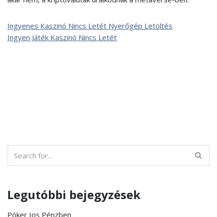
Ingyenes Kaszinó Nincs Letét Nyerőgép Letöltés
Ingyen Játék Kaszinó Nincs Letét
Legutóbbi bejegyzések
Póker Ios Pénzben