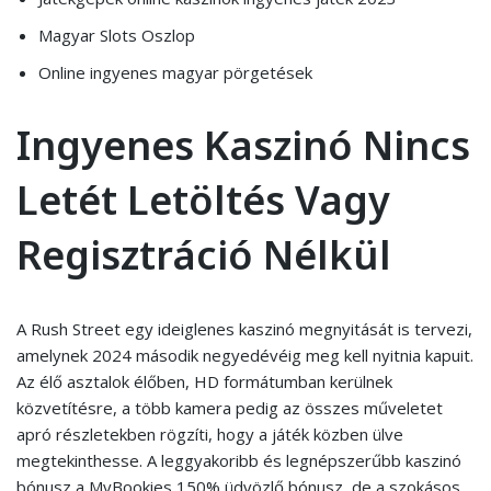
Magyar Slots Oszlop
Online ingyenes magyar pörgetések
Ingyenes Kaszinó Nincs
Letét Letöltés Vagy
Regisztráció Nélkül
A Rush Street egy ideiglenes kaszinó megnyitását is tervezi,
amelynek 2024 második negyedévéig meg kell nyitnia kapuit.
Az élő asztalok élőben, HD formátumban kerülnek
közvetítésre, a több kamera pedig az összes műveletet
apró részletekben rögzíti, hogy a játék közben ülve
megtekinthesse. A leggyakoribb és legnépszerűbb kaszinó
bónusz a MyBookies 150% üdvözlő bónusz, de a szokásos