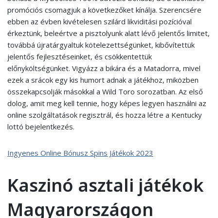
promóciós csomagjuk a következőket kínálja. Szerencsére
ebben az évben kivételesen szilárd likviditási pozícióval
érkeztünk, beleértve a pisztolyunk alatt lévő jelentős limitet,
továbbá újratárgyaltuk kötelezettségünket, kibővítettük
jelentős fejlesztéseinket, és csökkentettük
előnyköltségünket. Vigyázz a bikára és a Matadorra, mivel
ezek a srácok egy kis humort adnak a játékhoz, miközben
összekapcsolják másokkal a Wild Toro sorozatban. Az első
dolog, amit meg kell tennie, hogy képes legyen használni az
online szolgáltatások regisztrál, és hozza létre a Kentucky
lottó bejelentkezés.
Ingyenes Online Bónusz Spins Játékok 2023
Kaszinó asztali játékok
Magyarországon