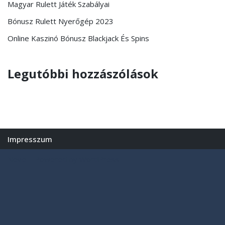
Magyar Rulett Játék Szabályai
Bónusz Rulett Nyerőgép 2023
Online Kaszinó Bónusz Blackjack És Spins
Legutóbbi hozzászólások
Impresszum
Neve
| Powered by
WordPress