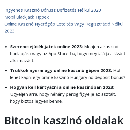
Ingyenes Kaszinó Bónusz Befizetés Nélkül 2023
Mobil Blackjack Tippek
Online Kaszinó Nyerőgép Letöltés Vagy Regisztráció Nélkül
2023
Szerencsejáték jatek online 2023:
Menjen a kaszinó
honlapjára vagy az App Store-ba, hogy megtalálja a kívánt
alkalmazást.
Trükkök nyerni egy online kaszinó gépen 2023:
Hol
lehet kapni egy online kaszinó Hungary no deposit bonus?
Hogyan kell kártyázni a online kaszinóban 2023:
Ügyeljen arra, hogy néhány percig figyelje az asztalt,
hogy biztos legyen benne.
Bitcoin kaszinó oldalak