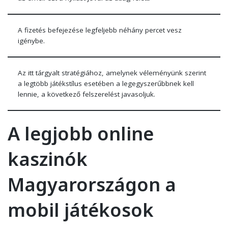
A fizetés befejezése legfeljebb néhány percet vesz
igénybe.
Az itt tárgyalt stratégiához, amelynek véleményünk szerint
a legtöbb játékstílus esetében a legegyszerűbbnek kell
lennie, a következő felszerelést javasoljuk.
A legjobb online
kaszinók
Magyarországon a
mobil játékosok