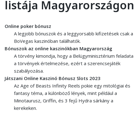
listája Magyarországon
Online poker bónusz
A legjobb bónuszok és a leggyorsabb kifizetések csak a
BoVegas kaszinóban találhatók.
Bónuszok az online kaszinókban Magyarország
A törvény kimondja, hogy a Belügyminisztérium feladata
a törvények értelmezése, ezért a szerencsejáték
szabályozása.
Játszani Online Kaszinó Bónusz Slots 2023
Az Age of Beasts Infinity Reels pokie egy mitológiai és
fantasy téma, a különböző lények, mint például a
Minotaurusz, Griffin, és 3 fejű Hydra sárkány a
kerekeken.