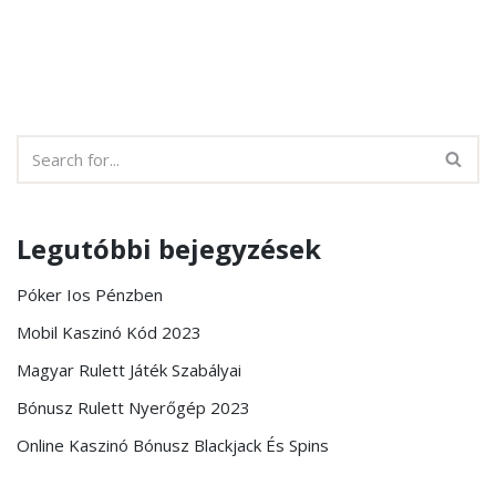
Legutóbbi bejegyzések
Póker Ios Pénzben
Mobil Kaszinó Kód 2023
Magyar Rulett Játék Szabályai
Bónusz Rulett Nyerőgép 2023
Online Kaszinó Bónusz Blackjack És Spins