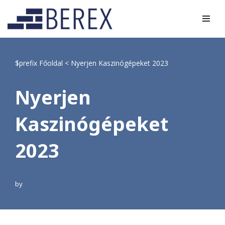
Skip
to
content
$prefix
Főoldal
<
Nyerjen Kaszinógépeket 2023
Nyerjen
Kaszinógépeket
2023
by