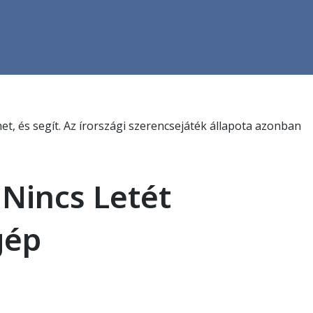
öhet, és segít. Az írországi szerencsejáték állapota azonban
Nincs Letét
gép