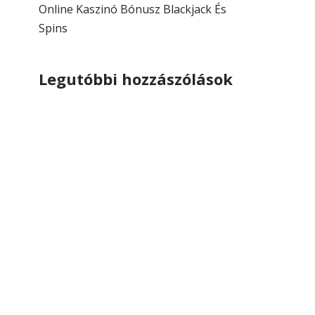
Online Kaszinó Bónusz Blackjack És
Spins
Legutóbbi hozzászólások