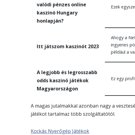
valódi pénzes online
Ezek egysze
kaszinó Hungary
honlapján?
Ahogy a Net
ingyenes pö
Itt játszom kaszinót 2023
például a va
A legjobb és legrosszabb
Ez egy prof
odds kaszinó játékok
Magyarországon
A magas jutalmakkal azonban nagy a vesztesé
játékot tartalmaz több szolgáltatótól.
Kockás Nyerőgép Játékok