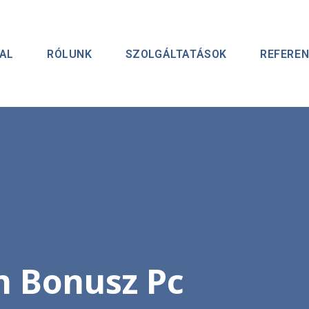
AL
RÓLUNK
SZOLGÁLTATÁSOK
REFEREN
n Bonusz Pc