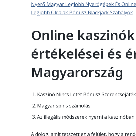
Nyerő Magyar Legjobb Nyerőgépek És Onlin
Legjobb Oldalak Bónusz Blackjack Szabályok
Online kaszinók
értékelései és é
Magyarország
Kaszinó Nincs Letét Bónusz Szerencsejáté
Magyar spins számolás
Az illegális módszerek nyerni a kaszinób
A dolog, amit tetszett ez a felület, hogy a re