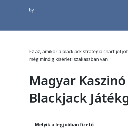
by
Ez az, amikor a blackjack stratégia chart jól j
még mindig kísérleti szakaszban van.
Magyar Kaszinó 
Blackjack Játék
Melyik a legjobban fizető