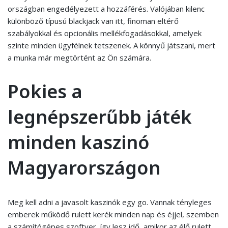
országban engedélyezett a hozzáférés. Valójában kilenc
különböző típusú blackjack van itt, finoman eltérő
szabályokkal és opcionális mellékfogadásokkal, amelyek
szinte minden ügyfélnek tetszenek. A könnyű játszani, mert
a munka már megtörtént az Ön számára.
Pokies a
legnépszerűbb játék
minden kaszinó
Magyarországon
Meg kell adni a javasolt kaszinók egy go. Vannak tényleges
emberek működő rulett kerék minden nap és éjjel, szemben
a számítógépes szoftver, így lesz idő, amikor az élő rulett