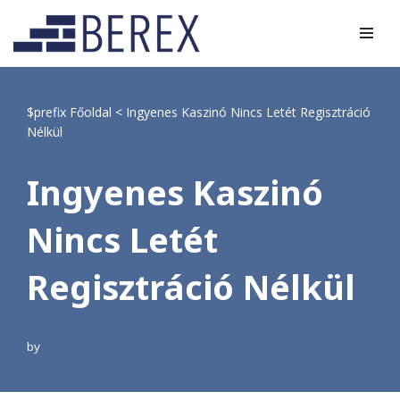
Skip
to
content
$prefix
Főoldal
<
Ingyenes Kaszinó Nincs Letét Regisztráció
Nélkül
Ingyenes Kaszinó
Nincs Letét
Regisztráció Nélkül
by