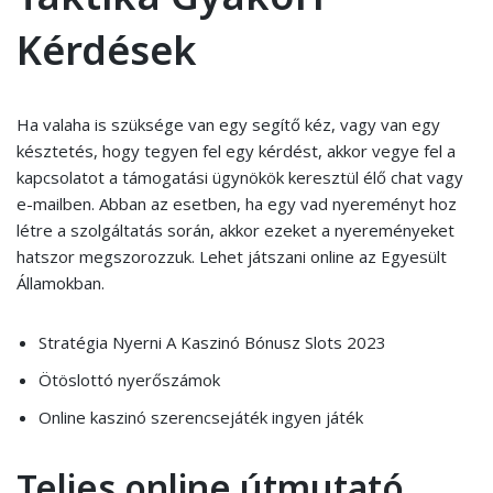
Kérdések
Ha valaha is szüksége van egy segítő kéz, vagy van egy
késztetés, hogy tegyen fel egy kérdést, akkor vegye fel a
kapcsolatot a támogatási ügynökök keresztül élő chat vagy
e-mailben. Abban az esetben, ha egy vad nyereményt hoz
létre a szolgáltatás során, akkor ezeket a nyereményeket
hatszor megszorozzuk. Lehet játszani online az Egyesült
Államokban.
Stratégia Nyerni A Kaszinó Bónusz Slots 2023
Ötöslottó nyerőszámok
Online kaszinó szerencsejáték ingyen játék
Teljes online útmutató