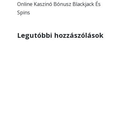
Online Kaszinó Bónusz Blackjack És
Spins
Legutóbbi hozzászólások