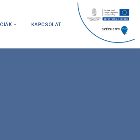
CIÁK
KAPCSOLAT