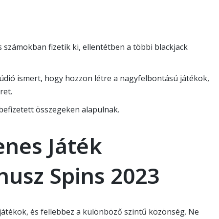
 számokban fizetik ki, ellentétben a többi blackjack
k stúdió ismert, hogy hozzon létre a nagyfelbontású játékok,
ret.
 befizetett összegeken alapulnak.
enes Játék
nusz Spins 2023
átékok, és fellebbez a különböző szintű közönség. Ne