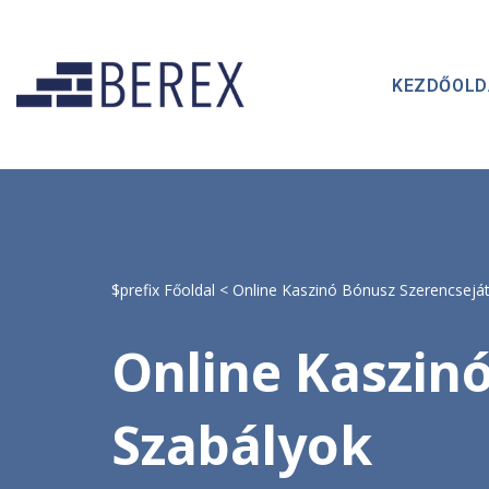
Skip
KEZDŐOLD
to
content
$prefix
Főoldal
<
Online Kaszinó Bónusz Szerencsejá
Online Kaszin
Szabályok