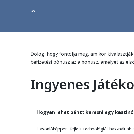
by
Dolog, hogy fontolja meg, amikor kiválasztj
befizetési bónusz az a bónusz, amelyet az első
Ingyenes Játék
Hogyan lehet pénzt keresni egy kaszi
Hasonlóképpen, fejlett technológiát használunk a