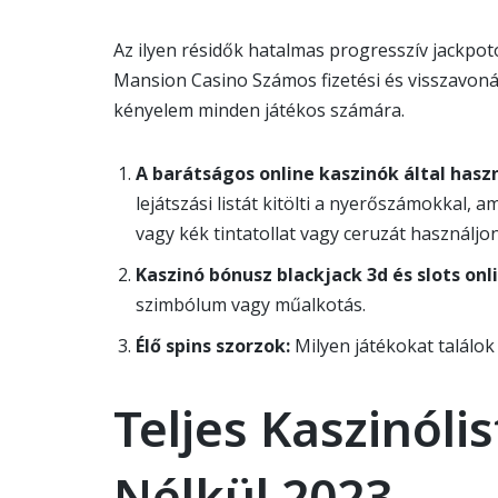
Az ilyen résidők hatalmas progresszív jackp
Mansion Casino Számos fizetési és visszavonás
kényelem minden játékos számára.
A barátságos online kaszinók által hasz
lejátszási listát kitölti a nyerőszámokkal, 
vagy kék tintatollat vagy ceruzát használjon
Kaszinó bónusz blackjack 3d és slots onl
szimbólum vagy műalkotás.
Élő spins szorzok:
Milyen játékokat találo
Teljes Kaszinóli
Nélkül 2023