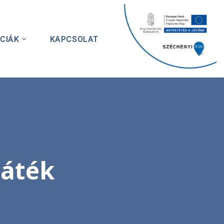
CIÁK
KAPCSOLAT
játék