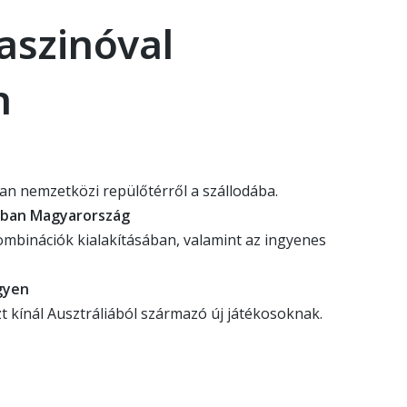
kaszinóval
n
ran nemzetközi repülőtérről a szállodába.
ókban Magyarország
ombinációk kialakításában, valamint az ingyenes
gyen
t kínál Ausztráliából származó új játékosoknak.