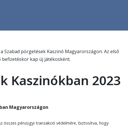
ák a Szabad pörgetések Kaszinó Magyarországon. Az első
 befizetéskor kap új játékosként.
ok Kaszinókban 2023
nóban Magyarországon
z összes pénzügyi tranzakció védelmére, biztosítva, hogy