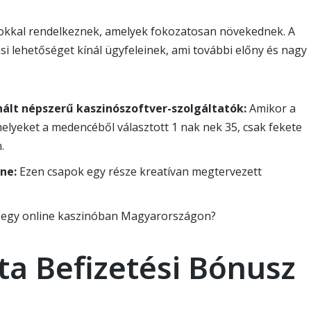
otokkal rendelkeznek, amelyek fokozatosan növekednek. A
i lehetőséget kínál ügyfeleinek, ami további előny és nagy
nált népszerű kaszinószoftver-szolgáltatók:
Amikor a
amelyeket a medencéből választott 1 nak nek 35, csak fekete
.
ine:
Ezen csapok egy része kreatívan megtervezett
k egy online kaszinóban Magyarországon?
sta Befizetési Bónusz