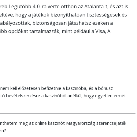
b Legutóbb 4-0-ra verte otthon az Atalanta-t, és azt is
ltéve, hogy a játékok bizonyíthatóan tisztességesek és
zabályozottak, biztonságosan játszhatsz ezeken a
b opciókat tartalmazzák, mint például a Visa, A
nem kell előzetesen befizetnie a kaszinóba, és a bónusz
ató bevételszerzésre a kaszinóból anélkül, hogy egyetlen érmét
nthetem meg az online kaszinót Magyarország szerencsejáték
en?