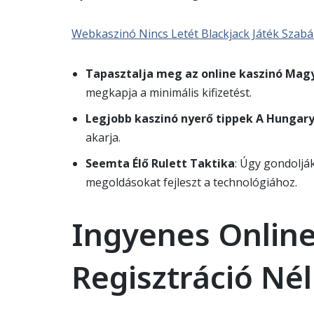
Webkaszinó Nincs Letét Blackjack Játék Szabá
Tapasztalja meg az online kaszinó Mag
megkapja a minimális kifizetést.
Legjobb kaszinó nyerő tippek A Hungary
akarja.
Seemta Élő Rulett Taktika
: Úgy gondoljá
megoldásokat fejleszt a technológiához.
Ingyenes Online
Regisztráció Né