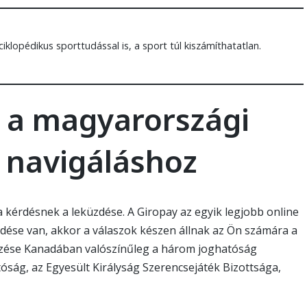
klopédikus sporttudással is, a sport túl kiszámíthatatlan.
 a magyarországi
 navigáláshoz
a kérdésnek a leküzdése. A Giropay az egyik legjobb online
dése van, akkor a válaszok készen állnak az Ön számára a
ezése Kanadában valószínűleg a három joghatóság
tóság, az Egyesült Királyság Szerencsejáték Bizottsága,