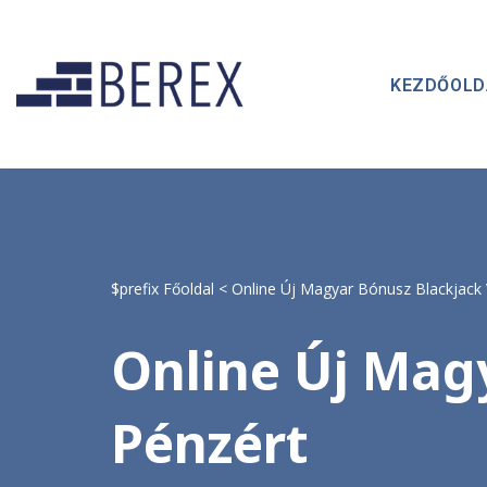
Skip
KEZDŐOLD
to
content
$prefix
Főoldal
<
Online Új Magyar Bónusz Blackjack 
Online Új Mag
Pénzért