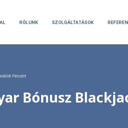
AL
RÓLUNK
SZOLGÁLTATÁSOK
REFEREN
Valódi Pénzért
yar Bónusz Blackja