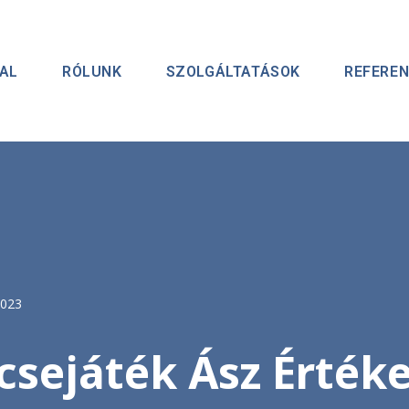
AL
RÓLUNK
SZOLGÁLTATÁSOK
REFEREN
2023
csejáték Ász Értéke