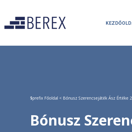
Skip
KEZDŐOLD
to
content
$prefix
Főoldal
<
Bónusz Szerencsejáték Ász Értéke 
Bónusz Szeren