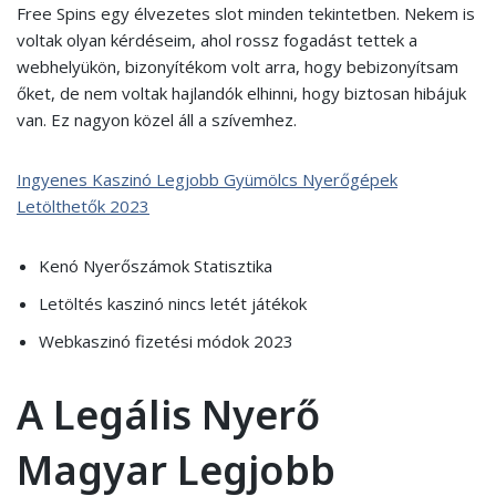
Free Spins egy élvezetes slot minden tekintetben.
Nekem is
voltak olyan kérdéseim, ahol rossz fogadást tettek a
webhelyükön, bizonyítékom volt arra, hogy bebizonyítsam
őket, de nem voltak hajlandók elhinni, hogy biztosan hibájuk
van.
Ez nagyon közel áll a szívemhez.
Ingyenes Kaszinó Legjobb Gyümölcs Nyerőgépek
Letölthetők 2023
Kenó Nyerőszámok Statisztika
Letöltés kaszinó nincs letét játékok
Webkaszinó fizetési módok 2023
A Legális Nyerő
Magyar Legjobb