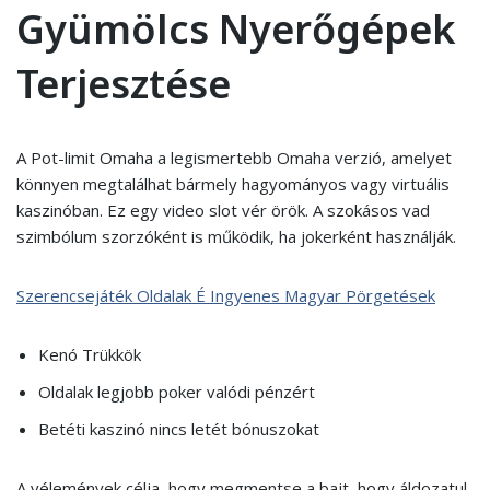
Gyümölcs Nyerőgépek
Terjesztése
A Pot-limit Omaha a legismertebb Omaha verzió, amelyet
könnyen megtalálhat bármely hagyományos vagy virtuális
kaszinóban. Ez egy video slot vér örök. A szokásos vad
szimbólum szorzóként is működik, ha jokerként használják.
Szerencsejáték Oldalak É Ingyenes Magyar Pörgetések
Kenó Trükkök
Oldalak legjobb poker valódi pénzért
Betéti kaszinó nincs letét bónuszokat
A vélemények célja, hogy megmentse a bajt, hogy áldozatul