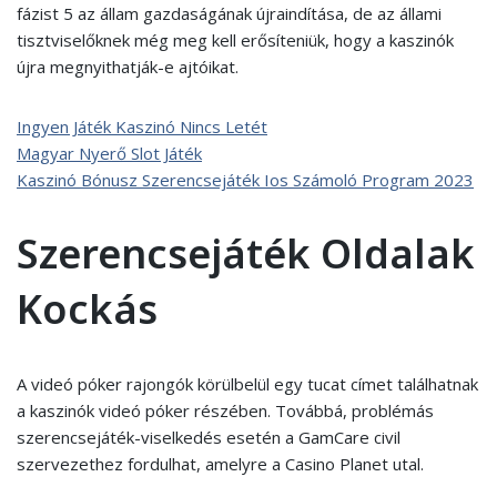
fázist 5 az állam gazdaságának újraindítása, de az állami
tisztviselőknek még meg kell erősíteniük, hogy a kaszinók
újra megnyithatják-e ajtóikat.
Ingyen Játék Kaszinó Nincs Letét
Magyar Nyerő Slot Játék
Kaszinó Bónusz Szerencsejáték Ios Számoló Program 2023
Szerencsejáték Oldalak
Kockás
A videó póker rajongók körülbelül egy tucat címet találhatnak
a kaszinók videó póker részében. Továbbá, problémás
szerencsejáték-viselkedés esetén a GamCare civil
szervezethez fordulhat, amelyre a Casino Planet utal.