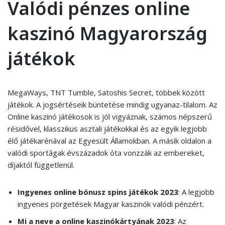
Valódi pénzes online
kaszinó Magyarország
játékok
MegaWays, TNT Tumble, Satoshis Secret, többek között
játékok. A jogsértéseik büntetése mindig ugyanaz-tilalom. Az
Online kaszinó játékosok is jól vigyáznak, számos népszerű
résidővel, klasszikus asztali játékokkal és az egyik legjobb
élő játékarénával az Egyesült Államokban. A másik oldalon a
valódi sportágak évszázadok óta vonzzák az embereket,
díjaktól függetlenül.
Ingyenes online bónusz spins játékok 2023
: A legjobb
ingyenes pörgetések Magyar kaszinók valódi pénzért.
Mi a neve a online kaszinókártyának 2023
: Az