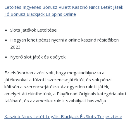
Letöltés Ingyenes Bónusz Rulett Kaszinó Nincs Letét Játék
Fő Bónusz Blackjack És Spins Online
Slots Játékok Letöltése
Hogyan lehet pénzt nyerni a online kaszinó résidőiben
2023
Nyerő slot játék és esélyek
Ez elsősorban azért volt, hogy megakadályozza a
játékosokat a túlzott szerencsejátéktól, és sok pénzt
költsön a szerencsejátékra. Az egyetlen rulett játék,
amelyet áttekinthetünk, a PlayBread Originals kategória alatt
található, és az amerikai rulett szabályait használja.
Kaszinó Nincs Letét Legális Blackjack És Slots Terjesztése