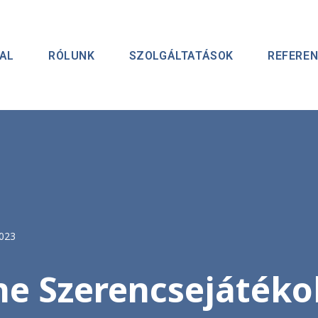
AL
RÓLUNK
SZOLGÁLTATÁSOK
REFEREN
2023
ne Szerencsejátéko