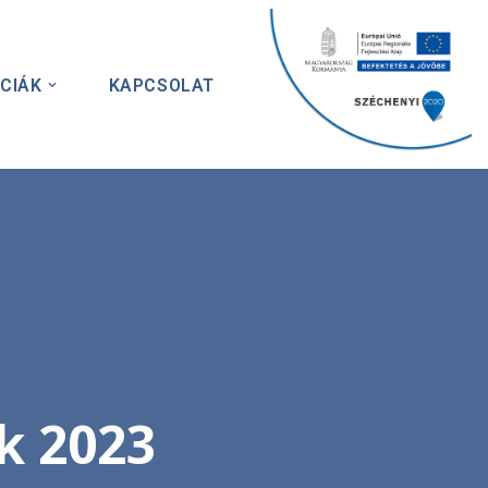
CIÁK
KAPCSOLAT
k 2023