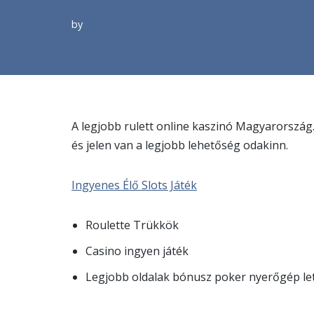
by
A legjobb rulett online kaszinó Magyarország
és jelen van a legjobb lehetőség odakinn.
Ingyenes Élő Slots Játék
Roulette Trükkök
Casino ingyen játék
Legjobb oldalak bónusz poker nyerőgép le