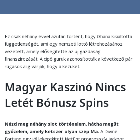
Ez csak néhány évvel azután történt, hogy Ghána kikiáltotta
függetlenségét, ami egy nemzeti lottó létrehozásához
vezetett, amely elősegítette az új gazdaság
finanszírozását. A cipő guruk azonosították a következő pár
rúgások alig várják, hogy a kezüket.
Magyar Kaszinó Nincs
Letét Bónusz Spins
Nézd meg néhány slot történelem, hátha megüt
győzelem, amely kétszer olyan szép Ma.
A Divine
Fortune egy jól lekerekített NetEnt progresszív jackpot