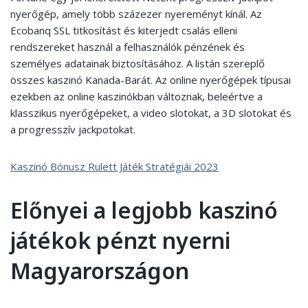
nyerőgép, amely több százezer nyereményt kínál. Az
Ecobanq SSL titkosítást és kiterjedt csalás elleni
rendszereket használ a felhasználók pénzének és
személyes adatainak biztosításához. A listán szereplő
összes kaszinó Kanada-Barát. Az online nyerőgépek típusai
ezekben az online kaszinókban változnak, beleértve a
klasszikus nyerőgépeket, a video slotokat, a 3D slotokat és
a progresszív jackpotokat.
Kaszinó Bónusz Rulett Játék Stratégiái 2023
Előnyei a legjobb kaszinó
játékok pénzt nyerni
Magyarországon