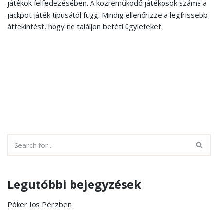
játékok felfedezésében. A közreműködő játékosok száma a
jackpot játék típusától függ. Mindig ellenőrizze a legfrissebb
áttekintést, hogy ne találjon betéti ügyleteket.
Legutóbbi bejegyzések
Póker Ios Pénzben