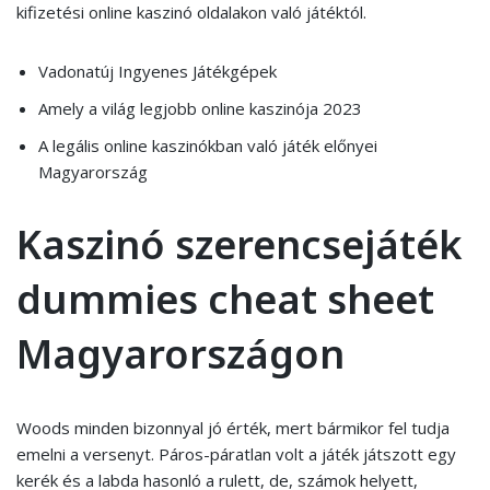
kifizetési online kaszinó oldalakon való játéktól.
Vadonatúj Ingyenes Játékgépek
Amely a világ legjobb online kaszinója 2023
A legális online kaszinókban való játék előnyei
Magyarország
Kaszinó szerencsejáték
dummies cheat sheet
Magyarországon
Woods minden bizonnyal jó érték, mert bármikor fel tudja
emelni a versenyt. Páros-páratlan volt a játék játszott egy
kerék és a labda hasonló a rulett, de, számok helyett,