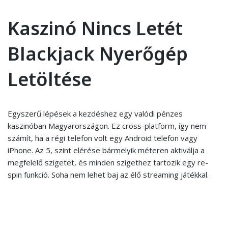
Kaszinó Nincs Letét
Blackjack Nyerőgép
Letöltése
Egyszerű lépések a kezdéshez egy valódi pénzes
kaszinóban Magyarországon. Ez cross-platform, így nem
számít, ha a régi telefon volt egy Android telefon vagy
iPhone. Az 5, szint elérése bármelyik méteren aktiválja a
megfelelő szigetet, és minden szigethez tartozik egy re-
spin funkció. Soha nem lehet baj az élő streaming játékkal.