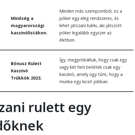
Minden más szempontból, ez a
Minőség a
póker egy elég rendszeres, és
magyarországi
lehet játszani bárki, aki játszott
kaszinólistákon.
póker legalább egyszer az
életben.
Így, megpróbáltuk, hogy csak egy
Bónusz Rulett
vagy két heti betétek csak egy
Kaszinó
kaszinó, amely úgy tűnt, hogy a
Trükkök 2023.
munka egy kicsit jobban.
zani rulett egy
dőknek