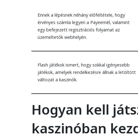
Ennek a lépésnek néhány előfeltétele, hogy
érvényes számla legyen a Payeernél, valamint
egy befejezett regisztrációs folyamat az
üzemeltetők webhelyén.
Flash játékok ismert, hogy sokkal igényesebb
játékok, amelyek rendelkezésre állnak a letöltött
változat a kaszinók.
Hogyan kell játs
kaszinóban kez