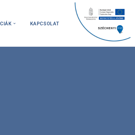
CIÁK
KAPCSOLAT