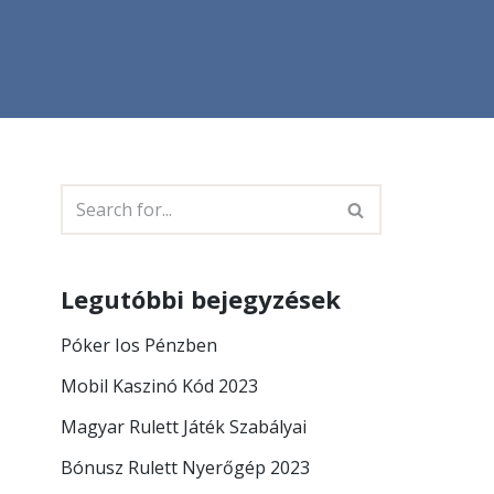
Legutóbbi bejegyzések
Póker Ios Pénzben
Mobil Kaszinó Kód 2023
Magyar Rulett Játék Szabályai
Bónusz Rulett Nyerőgép 2023