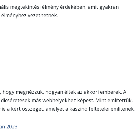
ális megtekintési élmény érdekében, amit gyakran
ói élményhez vezethetnek.
n
a, hogy megnézzük, hogyan éltek az akkori emberek. A
dicséretesek más webhelyekhez képest. Mint említettük,
nie a kért összeget, amelyet a kaszinó feltételei említenek.
ban 2023