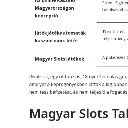
Az online kaszinó
Street Fighte
Magyarországon
befolyásolta 
koncepció
Tekintettel a
Játékjátékautomaták
teljesítmény v
kaszinó nincs letét
A pókerezés t
Magyar Slots Játékok
Riválisok, egy öt tárcsás, 18 nyerővonalas gép
amelyet a képregényekben láttak a legjobban
nem tesz befizetést, és nem teljesíti a fogadá
Magyar Slots Ta