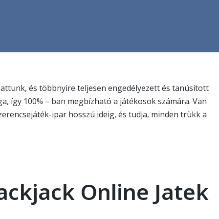
ttunk, és többnyire teljesen engedélyezett és tanúsított
ága, így 100% – ban megbízható a játékosok számára. Van
zerencsejáték-ipar hosszú ideig, és tudja, minden trükk a
ackjack Online Jatek