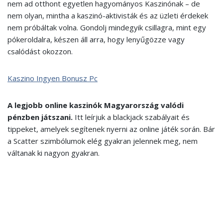
nem ad otthont egyetlen hagyományos Kaszinónak – de
nem olyan, mintha a kaszinó-aktivisták és az üzleti érdekek
nem próbáltak volna. Gondolj mindegyik csillagra, mint egy
pókeroldalra, készen áll arra, hogy lenyűgözze vagy
csalódást okozzon.
Kaszino Ingyen Bonusz Pc
A legjobb online kaszinók Magyarország valódi
pénzben játszani.
Itt leírjuk a blackjack szabályait és
tippeket, amelyek segítenek nyerni az online játék során. Bár
a Scatter szimbólumok elég gyakran jelennek meg, nem
váltanak ki nagyon gyakran.