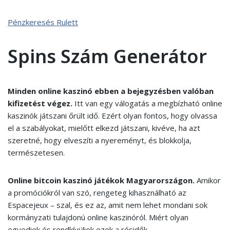
Pénzkeresés Rulett
Spins Szám Generátor
Minden online kaszinó ebben a bejegyzésben valóban
kifizetést végez.
Itt van egy válogatás a megbízható online
kaszinók játszani őrült idő. Ezért olyan fontos, hogy olvassa
el a szabályokat, mielőtt elkezd játszani, kivéve, ha azt
szeretné, hogy elveszíti a nyereményt, és blokkolja,
természetesen.
Online bitcoin kaszinó játékok Magyarországon.
Amikor
a promóciókról van szó, rengeteg kihasználható az
Espacejeux – szal, és ez az, amit nem lehet mondani sok
kormányzati tulajdonú online kaszinóról. Miért olyan
egyediek és rendkívüliek ezek a résidők.