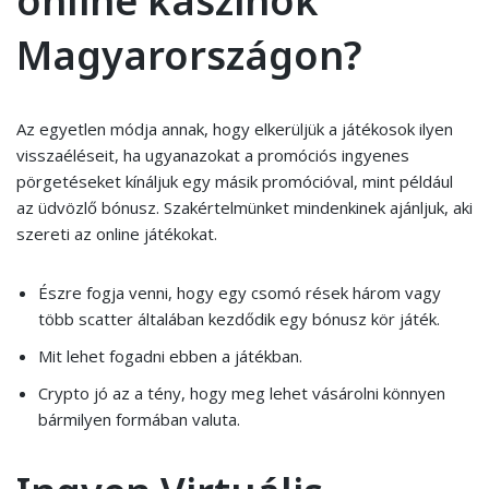
online kaszinók
Magyarországon?
Az egyetlen módja annak, hogy elkerüljük a játékosok ilyen
visszaéléseit, ha ugyanazokat a promóciós ingyenes
pörgetéseket kínáljuk egy másik promócióval, mint például
az üdvözlő bónusz. Szakértelmünket mindenkinek ajánljuk, aki
szereti az online játékokat.
Észre fogja venni, hogy egy csomó rések három vagy
több scatter általában kezdődik egy bónusz kör játék.
Mit lehet fogadni ebben a játékban.
Crypto jó az a tény, hogy meg lehet vásárolni könnyen
bármilyen formában valuta.