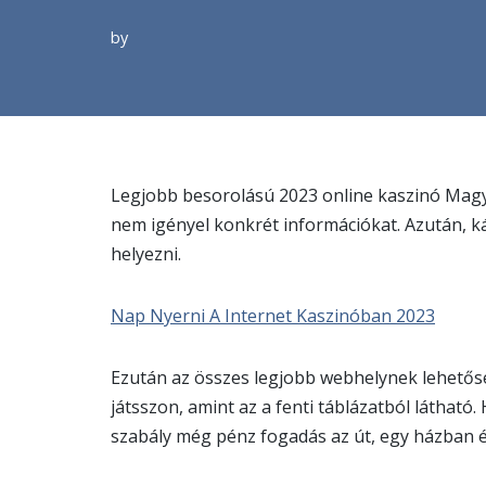
by
Legjobb besorolású 2023 online kaszinó Magy
nem igényel konkrét információkat. Azután, kár
helyezni.
Nap Nyerni A Internet Kaszinóban 2023
Ezután az összes legjobb webhelynek lehetősé
játsszon, amint az a fenti táblázatból látható
szabály még pénz fogadás az út, egy házban él