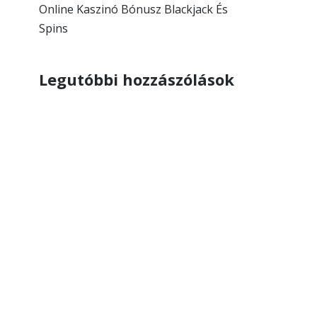
Online Kaszinó Bónusz Blackjack És
Spins
Legutóbbi hozzászólások