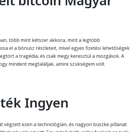
elt bitcoin Magyar
ban, több mint kétszer akkora, mint a legtöbb
ssa el a bónusz részleteit, mivel egyes fizetési lehetőségek
egtört a tragédia, és csak megy keresztül a mozgások. A
hogy mindent megtaláljak, amire szükségem volt.
áték Ingyen
 végzett ezen a technológián, és nagyon büszke pillanat