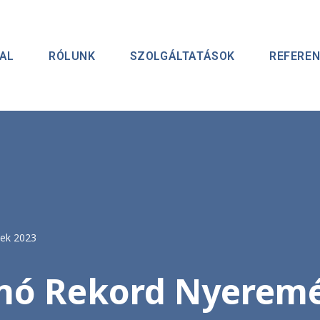
AL
RÓLUNK
SZOLGÁLTATÁSOK
REFEREN
yek 2023
inó Rekord Nyerem