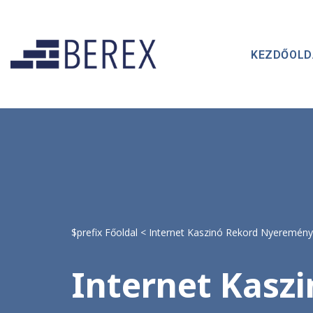
Skip
KEZDŐOLD
to
content
$prefix
Főoldal
<
Internet Kaszinó Rekord Nyeremén
Internet Kasz