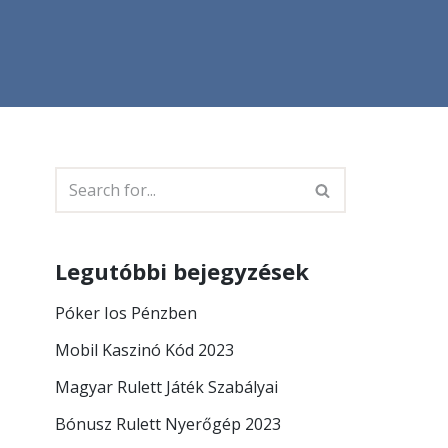
Legutóbbi bejegyzések
Póker Ios Pénzben
Mobil Kaszinó Kód 2023
Magyar Rulett Játék Szabályai
Bónusz Rulett Nyerőgép 2023