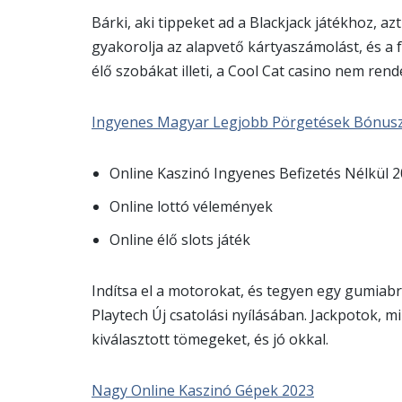
Bárki, aki tippeket ad a Blackjack játékhoz, 
gyakorolja az alapvető kártyaszámolást, és a 
élő szobákat illeti, a Cool Cat casino nem rend
Ingyenes Magyar Legjobb Pörgetések Bónus
Online Kaszinó Ingyenes Befizetés Nélkül 
Online lottó vélemények
Online élő slots játék
Indítsa el a motorokat, és tegyen egy gumiab
Playtech Új csatolási nyílásában. Jackpotok, m
kiválasztott tömegeket, és jó okkal.
Nagy Online Kaszinó Gépek 2023