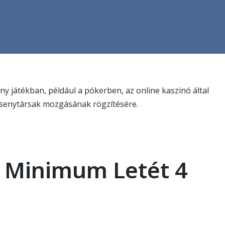
y játékban, például a pókerben, az online kaszinó által
ersenytársak mozgásának rögzítésére.
ó Minimum Letét 4