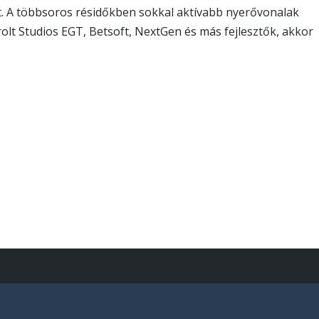
ot. A többsoros résidőkben sokkal aktívabb nyerővonalak
olt Studios EGT, Betsoft, NextGen és más fejlesztők, akkor