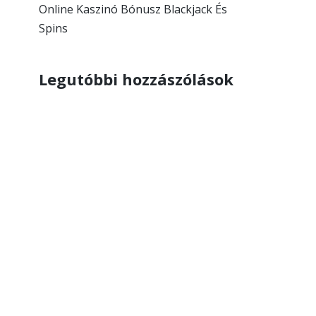
Online Kaszinó Bónusz Blackjack És
Spins
Legutóbbi hozzászólások