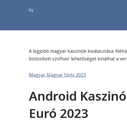
by
A legjobb magyar kaszinók kiválasztása. Néhán
biztosított szoftver lehetőséget kínálhat a v
Magyar Magyar Slots 2023
Android Kaszin
Euró 2023