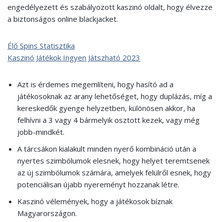
engedélyezett és szabályozott kaszinó oldalt, hogy élvezze
a biztonságos online blackjacket.
Élő Spins Statisztika
Kaszinó Játékok Ingyen Játszható 2023
Azt is érdemes megemlíteni, hogy hasító ad a
játékosoknak az arany lehetőséget, hogy duplázás, míg a
kereskedők gyenge helyzetben, különösen akkor, ha
felhívni a 3 vagy 4 bármelyik osztott kezek, vagy még
jobb-mindkét.
A tárcsákon kialakult minden nyerő kombináció után a
nyertes szimbólumok elesnek, hogy helyet teremtsenek
az új szimbólumok számára, amelyek felülről esnek, hogy
potenciálisan újabb nyereményt hozzanak létre.
Kaszinó vélemények, hogy a játékosok bíznak
Magyarországon.