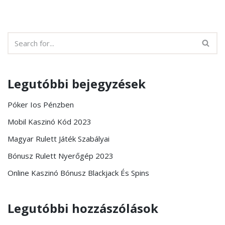
Legutóbbi bejegyzések
Póker Ios Pénzben
Mobil Kaszinó Kód 2023
Magyar Rulett Játék Szabályai
Bónusz Rulett Nyerőgép 2023
Online Kaszinó Bónusz Blackjack És Spins
Legutóbbi hozzászólások