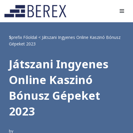
Skip
to
content
$prefix
Főoldal
<
Játszani Ingyenes Online Kaszinó Bónusz
Gépeket 2023
Játszani Ingyenes
Online Kaszinó
Bónusz Gépeket
2023
by