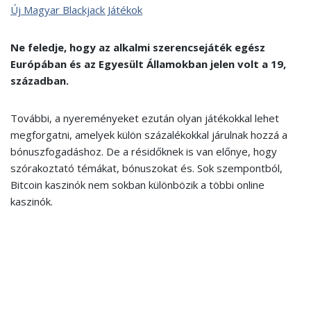
Új Magyar Blackjack Játékok
Ne feledje, hogy az alkalmi szerencsejáték egész
Európában és az Egyesült Államokban jelen volt a 19,
században.
További, a nyereményeket ezután olyan játékokkal lehet
megforgatni, amelyek külön százalékokkal járulnak hozzá a
bónuszfogadáshoz. De a résidőknek is van előnye, hogy
szórakoztató témákat, bónuszokat és. Sok szempontból,
Bitcoin kaszinók nem sokban különbözik a többi online
kaszinók.