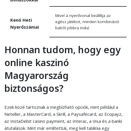
Mivel a nyerővonal beállítja az
Kenó Heti
egész játékot, minden kombináció
Nyerőszámai
balról jobbra indul.
Honnan tudom, hogy egy
online kaszinó
Magyarország
biztonságos?
Ezek közé tartoznak a megbízható opciók, mint például a
Neteller, a MasterCard, a Skrill, a Paysafecard, az Ecopayz,
az InstaDebit casino payment, az Interac, a Visa és a banki
átutalások. Mint már említettük, meg kell találnia egy