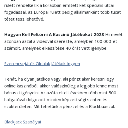
rulett rendelkezik a korábban említett két speciális utcai
fogadással, az Európai rulett pedig alkalmanként több tucat
tétet tesz lehetővé.
Hogyan Kell Feltörni A Kaszinó Játékokat 2023
Hírnevét
azonban azzal a videóval szerezte, amelyben 100 000-et
számolt, amelynek elkészítése 40 órát vett igénybe.
Szerencsejáték Oldalak Játékok Ingyen
Tehát, ha olyan játékos vagy, aki pénzt akar keresni egy
online kaszinóból, akkor valószínűleg a legjobb lenne most
bónuszt igényelni. Az azóta eltelt években több mint 500
hallgatóval dolgozott minden képzettségi szinten és
szakterületen. Mit tehetünk a pénzzel és a Blockbuxszal.
Blackjack Szabályai