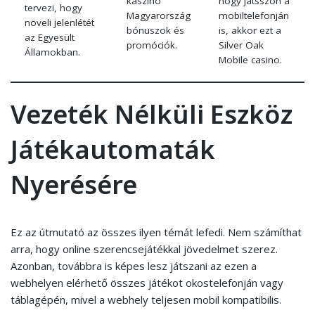
kaszinó
hogy játsszon a
tervezi, hogy
Magyarország
mobiltelefonján
növeli jelenlétét
bónuszok és
is, akkor ezt a
az Egyesült
promóciók.
Silver Oak
Államokban.
Mobile casino.
Vezeték Nélküli Eszköz
Játékautomaták
Nyerésére
Ez az útmutató az összes ilyen témát lefedi. Nem számíthat
arra, hogy online szerencsejátékkal jövedelmet szerez.
Azonban, továbbra is képes lesz játszani az ezen a
webhelyen elérhető összes játékot okostelefonján vagy
táblagépén, mivel a webhely teljesen mobil kompatibilis.