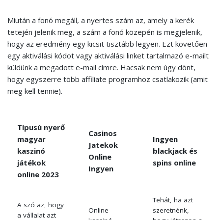
Miután a fonó megáll, a nyertes szám az, amely a kerék
tetején jelenik meg, a szám a fonó közepén is megjelenik,
hogy az eredmény egy kicsit tisztább legyen. Ezt követően
egy aktiválási kódot vagy aktiválási linket tartalmazó e-mailt
küldünk a megadott e-mail címre. Hacsak nem úgy dönt,
hogy egyszerre több affiliate programhoz csatlakozik (amit
meg kell tennie).
Típusú nyerő
Casinos
magyar
Ingyen
Jatekok
kaszinó
blackjack és
Online
játékok
spins online
Ingyen
online 2023
Tehát, ha azt
A szó az, hogy
Online
szeretnénk,
a vállalat azt