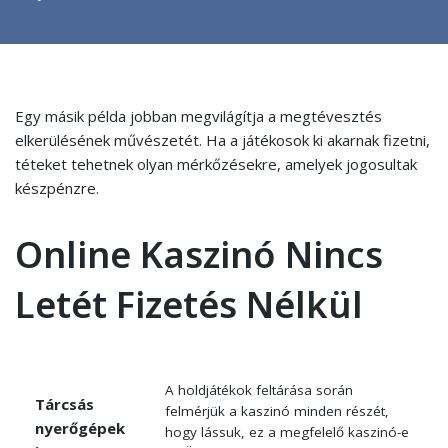
Egy másik példa jobban megvilágítja a megtévesztés
elkerülésének művészetét. Ha a játékosok ki akarnak fizetni,
téteket tehetnek olyan mérkőzésekre, amelyek jogosultak
készpénzre.
Online Kaszinó Nincs
Letét Fizetés Nélkül
A holdjátékok feltárása során
Tárcsás
felmérjük a kaszinó minden részét,
nyerőgépek
hogy lássuk, ez a megfelelő kaszinó-e