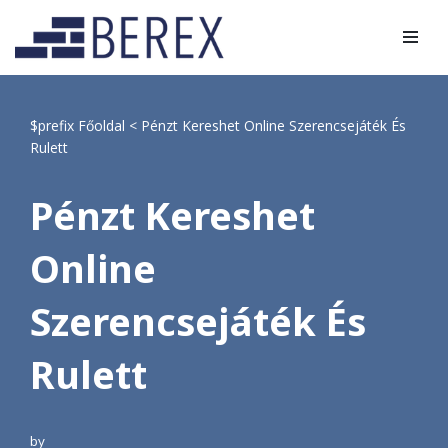
Skip
to
content
$prefix
Főoldal
<
Pénzt Kereshet Online Szerencsejáték És
Rulett
Pénzt Kereshet
Online
Szerencsejáték És
Rulett
by