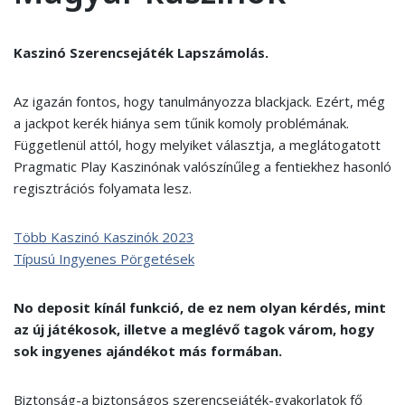
Kaszinó Szerencsejáték Lapszámolás.
Az igazán fontos, hogy tanulmányozza blackjack. Ezért, még
a jackpot kerék hiánya sem tűnik komoly problémának.
Függetlenül attól, hogy melyiket választja, a meglátogatott
Pragmatic Play Kaszinónak valószínűleg a fentiekhez hasonló
regisztrációs folyamata lesz.
Több Kaszinó Kaszinók 2023
Típusú Ingyenes Pörgetések
No deposit kínál funkció, de ez nem olyan kérdés, mint
az új játékosok, illetve a meglévő tagok várom, hogy
sok ingyenes ajándékot más formában.
Biztonság-a biztonságos szerencsejáték-gyakorlatok fő