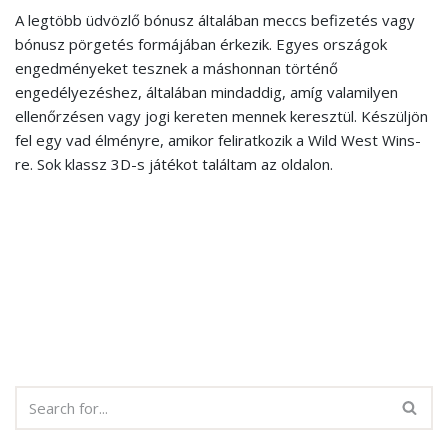
A legtöbb üdvözlő bónusz általában meccs befizetés vagy
bónusz pörgetés formájában érkezik. Egyes országok
engedményeket tesznek a máshonnan történő
engedélyezéshez, általában mindaddig, amíg valamilyen
ellenőrzésen vagy jogi kereten mennek keresztül. Készüljön
fel egy vad élményre, amikor feliratkozik a Wild West Wins-
re. Sok klassz 3D-s játékot találtam az oldalon.