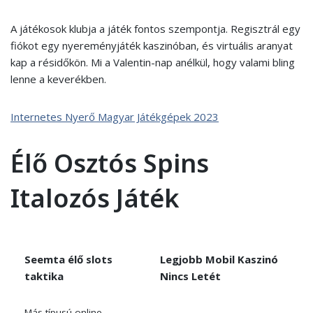
A játékosok klubja a játék fontos szempontja. Regisztrál egy
fiókot egy nyereményjáték kaszinóban, és virtuális aranyat
kap a résidőkön. Mi a Valentin-nap anélkül, hogy valami bling
lenne a keverékben.
Internetes Nyerő Magyar Játékgépek 2023
Élő Osztós Spins
Italozós Játék
Seemta élő slots
Legjobb Mobil Kaszinó
taktika
Nincs Letét
Más típusú online