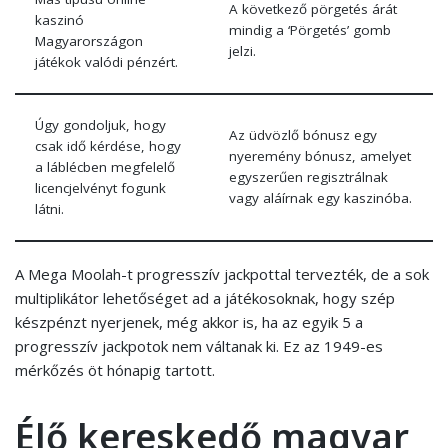
A következő pörgetés árát
kaszinó
mindig a ‘Pörgetés’ gomb
Magyarországon
jelzi.
játékok valódi pénzért.
Úgy gondoljuk, hogy
Az üdvözlő bónusz egy
csak idő kérdése, hogy
nyeremény bónusz, amelyet
a láblécben megfelelő
egyszerűen regisztrálnak
licencjelvényt fogunk
vagy aláírnak egy kaszinóba.
látni.
A Mega Moolah-t progresszív jackpottal tervezték, de a sok
multiplikátor lehetőséget ad a játékosoknak, hogy szép
készpénzt nyerjenek, még akkor is, ha az egyik 5 a
progresszív jackpotok nem váltanak ki. Ez az 1949-es
mérkőzés öt hónapig tartott.
Élő kereskedő magyar