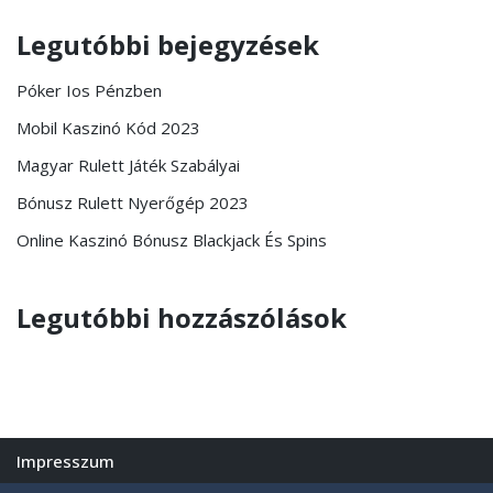
Legutóbbi bejegyzések
Póker Ios Pénzben
Mobil Kaszinó Kód 2023
Magyar Rulett Játék Szabályai
Bónusz Rulett Nyerőgép 2023
Online Kaszinó Bónusz Blackjack És Spins
Legutóbbi hozzászólások
Impresszum