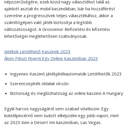
népszerűségére, ezek közül nagy választékot talál az
ajánlott asztali és mobil kaszinókban, bár ha hozzáférést
szeretne a progresszívek teljes választékához, akkor a
számítógépen való játék biztosítja a legtöbb
változatosságot. A Grosvenor Befizetési és kifizetési
lehetőségei meglehetősen szabványosak.
Játékok Letölthető Kaszinók 2023
Álom Pénzt Nyerni Egy Online Kaszinóban 2023
Ingyenes Kaszinó Játékjátékautomaták Letölthetők 2023
Szerencsejáték oldalak olcsón
Biztonság és megbízhatóság az online kaszinó A Hungary
Egyik harcos nagyságáról sem szabad vitatkozni. Egy
koktélpincérnő nem tudott elképzelni egy jobb napot, mint
az 2023-ben a Desert Inn kaszinóban, Las Vegas.