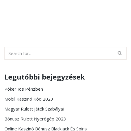
Legutóbbi bejegyzések
Póker Ios Pénzben
Mobil Kaszinó Kód 2023
Magyar Rulett Játék Szabályai
Bónusz Rulett Nyerőgép 2023
Online Kaszinó Bónusz Blackjack És Spins