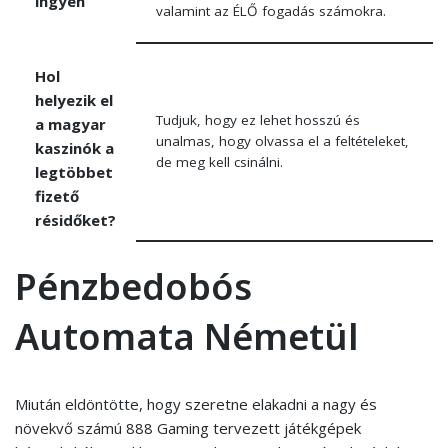
ingyen
valamint az ÉLŐ fogadás számokra.
Hol
helyezik el
Tudjuk, hogy ez lehet hosszú és
a magyar
unalmas, hogy olvassa el a feltételeket,
kaszinók a
de meg kell csinálni.
legtöbbet
fizető
résidőket?
Pénzbedobós
Automata Németül
Miután eldöntötte, hogy szeretne elakadni a nagy és
növekvő számú 888 Gaming tervezett játékgépek