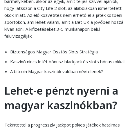
bármelyikében, akkor az egyik, amit teljes szívvel ajánlok,
hogy játsszon a City Life 2 slot, az alábbiakban ismertetett
okok miatt. Az élő közvetítés nem érhető el a játék közbeni
sportokon, ami lehet valami, amit a Bet UK a jövőben hozzá
kíván adni. A kifizetéseket 3-5 munkanapon belül
felülvizsgálják.
Biztonságos Magyar Osztós Slots Stratégia
Kaszinó nincs letét bónusz blackjack és slots bónuszokkal
A bitcoin Magyar kaszinók valóban névtelenek?
Lehet-e pénzt nyerni a
magyar kaszinókban?
Tekintettel a progresszív jackpot pokies játékok hatalmas