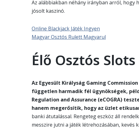
Az alábbiakban néhány irányban arról, hogy ho
jósolt kaszinó.
Online Blackjack Játék Ingyen
Magyar Osztós Rulett Magyarul
Élő Osztós Slots
Az Egyesült Királyság Gaming Commission 
független harmadik fél ügynökségek, pél
Regulation and Assurance (eCOGRA) teszte
hanem megerősítik, hogy az üzlet etikus
banki átutalással. Rengeteg eszköz áll rende
messzire jutni a játék létrehozásában, kevés k