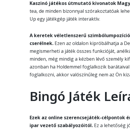
Kaszinó játékos útmutató kivonatok Magy
tea, de minden bizonnyal szórakoztatóak lehetn
Up egy játékgép játék interaktív.
A keretek véletlenszerű szimbólumpozíció
cserélnek.
Ezen az oldalon kipróbálhatja a De
megismerheti a játék összes funkcióját, anélk
minden, még mindig a kézben lévő személy kifi
azonban ha Holdemmel foglalkozik barátaival e
foglalkozni, akkor valószínűleg nem az Ön kiz
Bingó Játék Leír
Ezek az online szerencsejáték-célpontok é
ipar vezető szabályozóitól.
Ez a lehetőség jó