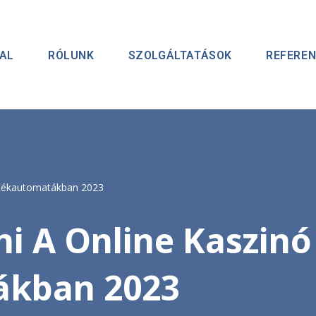
AL
RÓLUNK
SZOLGÁLTATÁSOK
REFEREN
Játékautomatákban 2023
i A Online Kaszinó
ákban 2023