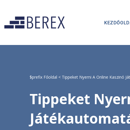
Skip
KEZDŐOLD
to
content
$prefix
Főoldal
<
Tippeket Nyerni A Online Kaszinó 
Tippeket Nyern
Játékautomat