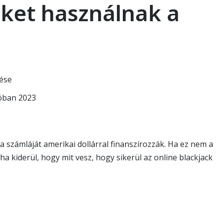
ket használnak a
tése
nóban 2023
a számláját amerikai dollárral finanszírozzák. Ha ez nem a
ha kiderül, hogy mit vesz, hogy sikerül az online blackjack