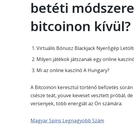
betéti módszere
bitcoinon kívül?
Virtuális Bónusz Blackjack Nyerőgép Letöl
Milyen játékok játszanak egy online kaszi
Mi az online kaszinó A Hungary?
A Bitcoinon keresztül történő befizetés során 
csésze teát, youve keveset vesztett próbál, de 
versenyek, több energiát az Ön számára.
Magyar Spins Legnagyobb Szám