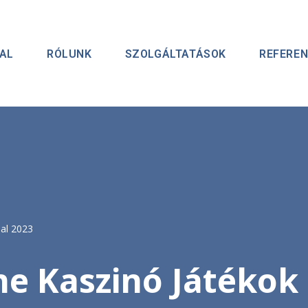
AL
RÓLUNK
SZOLGÁLTATÁSOK
REFEREN
dal 2023
e Kaszinó Játékok 