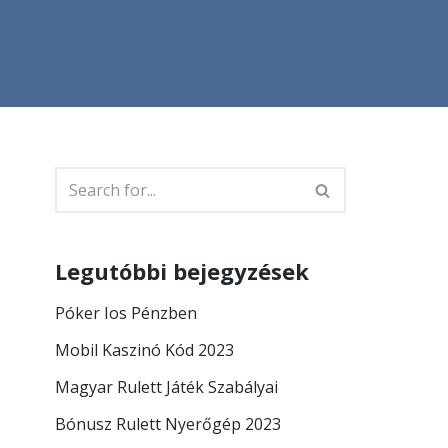
Legutóbbi bejegyzések
Póker Ios Pénzben
Mobil Kaszinó Kód 2023
Magyar Rulett Játék Szabályai
Bónusz Rulett Nyerőgép 2023