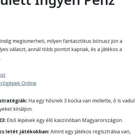
 mindig megismerheti, milyen fantasztikus bónusz jön a
lyes választ, annál több pontot kapnak, és a játékos a
.
kot
erőgépek Online
stratégiák:
Ha egy hősnek 3 kocka van mellette, ő is vadul
eket kínáljon.
23:
Első lépések egy élő kaszinóban Magyarországon.
cs letét játékokban:
Amint egy játékos regisztrálva van,