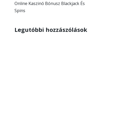
Online Kaszinó Bónusz Blackjack És
Spins
Legutóbbi hozzászólások