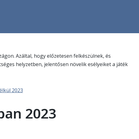
zágon. Azáltal, hogy előzetesen felkészülnek, és
séges helyzetben, jelentősen növelik esélyeiket a játék
élkül 2023
ban 2023