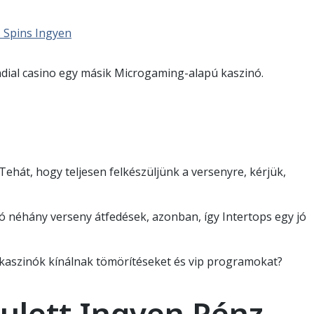
 Spins Ingyen
dial casino egy másik Microgaming-alapú kaszinó.
Tehát, hogy teljesen felkészüljünk a versenyre, kérjük,
ó néhány verseny átfedések, azonban, így Intertops egy jó
 kaszinók kínálnak tömörítéseket és vip programokat?
ulett Ingyen Pénz