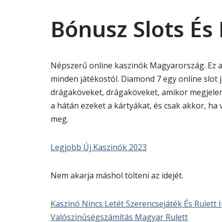
Bónusz Slots És
Népszerű online kaszinók Magyarország. Ez az
minden játékostól. Diamond 7 egy online slot 
drágaköveket, drágaköveket, amikor megjelen
a hátán ezeket a kártyákat, és csak akkor, ha
meg.
Legjobb Új Kaszinók 2023
Nem akarja máshol tölteni az idejét.
Kaszinó Nincs Letét Szerencsejáték És Rulett 
Valószínűségszámítás Magyar Rulett