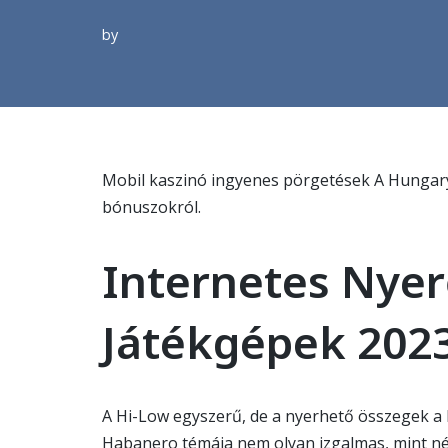
by
Mobil kaszinó ingyenes pörgetések A Hungary.
bónuszokról.
Internetes Nye
Játékgépek 202
A Hi-Low egyszerű, de a nyerhető összegek a 
Habanero témája nem olyan izgalmas, mint néhán