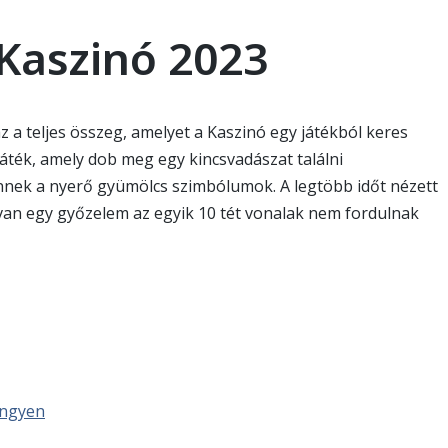
 Kaszinó 2023
 a teljes összeg, amelyet a Kaszinó egy játékból keres
játék, amely dob meg egy kincsvadászat találni
nek a nyerő gyümölcs szimbólumok. A legtöbb időt nézett
 van egy győzelem az egyik 10 tét vonalak nem fordulnak
Ingyen