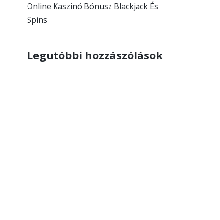
Online Kaszinó Bónusz Blackjack És
Spins
Legutóbbi hozzászólások