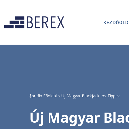
Skip
KEZDŐOLD
to
content
$prefix
Főoldal
<
Új Magyar Blackjack Ios Tippek
Új Magyar Bla