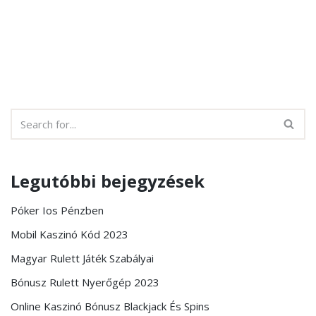
Legutóbbi bejegyzések
Póker Ios Pénzben
Mobil Kaszinó Kód 2023
Magyar Rulett Játék Szabályai
Bónusz Rulett Nyerőgép 2023
Online Kaszinó Bónusz Blackjack És Spins