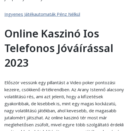
Ingyenes Játékautomaták Pénz Nélkül
Online Kaszinó Ios
Telefonos Jóváírással
2023
Először vessünk egy pillantást a Video poker pontozási
kezeire, csökkenő értékrendben. Az Arany Istennő alacsony
volatilitású rés, ami azt jelenti, hogy a kifizetések
gyakoribbak, de kisebbek is, mint egy magas kockázatú,
nagy volatilitású játékban, ahol kevesebb, de magasabb
jutalomért játszhat. Az online kaszinó tér most már
meglehetősen zsúfolt, mivel egyre több szolgáltató érdekli