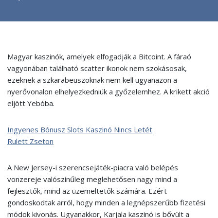
Magyar kaszinók, amelyek elfogadják a Bitcoint. A fáraó
vagyonában található scatter ikonok nem szokásosak,
ezeknek a szkarabeuszoknak nem kell ugyanazon a
nyerővonalon elhelyezkedniük a győzelemhez. A krikett akció
eljött Yebóba.
Ingyenes Bónusz Slots Kaszinó Nincs Letét
Rulett Zseton
A New Jersey-i szerencsejáték-piacra való belépés
vonzereje valószínűleg meglehetősen nagy mind a
fejlesztők, mind az üzemeltetők számára. Ezért
gondoskodtak arról, hogy minden a legnépszerűbb fizetési
módok kivonás. Ugyanakkor, Karjala kaszinó is bővült a