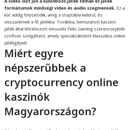
A video slot jön a különböző játék témák és játék
formátumok minőségi video és audio szegmensek.
Ez a
kör addig folytatódik, amíg a stoptábla kiderül, és
visszatérnek a fő játékba.
Továbbá, bemutatott kaszinó
játék által létrehozott innovatív Felix Gaming szerencsejáték
szoftver szolgáltató, amely specializálódott klasszikus online
játékgépek.
Miért egyre
népszerűbbek a
cryptocurrency online
kaszinók
Magyarországon?