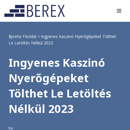
Skip
to
content
$prefix
Főoldal
<
Ingyenes Kaszinó Nyerőgépeket Tölthet
Le Letöltés Nélkül 2023
Ingyenes Kaszinó
Nyerőgépeket
Tölthet Le Letöltés
Nélkül 2023
by