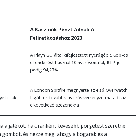
A Kaszinók Pénzt Adnak A
Feliratkozáshoz 2023
A Playn GO által kifejlesztett nyerőgép 5 6db-os
elrendezést használ 10 nyerővonallal, RTP-je
pedig 94,27%.
A London Spitfire megnyerte az első Overwatch
yet csak
Ligát, és továbbra is erős versenyző maradt az
elkövetkező szezonokra.
ja a játékot, ha óránként kevesebb pörgetést szeretne
pin gombot, és nézze meg, ahogy a bogarak és a