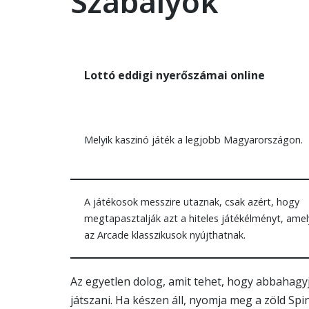
Szabályok
Lottó eddigi nyerőszámai online
Melyik kaszinó játék a legjobb Magyarországon.
A játékosok messzire utaznak, csak azért, hogy
megtapasztalják azt a hiteles játékélményt, amel
az Arcade klasszikusok nyújthatnak.
Az egyetlen dolog, amit tehet, hogy abbahagy
játszani. Ha készen áll, nyomja meg a zöld S