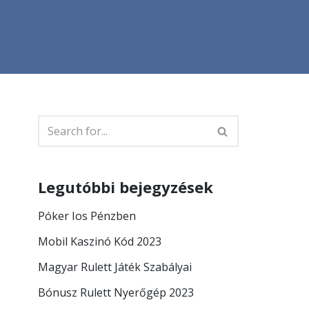
Legutóbbi bejegyzések
Póker Ios Pénzben
Mobil Kaszinó Kód 2023
Magyar Rulett Játék Szabályai
Bónusz Rulett Nyerőgép 2023