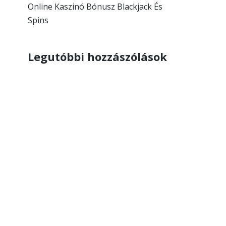
Online Kaszinó Bónusz Blackjack És
Spins
Legutóbbi hozzászólások