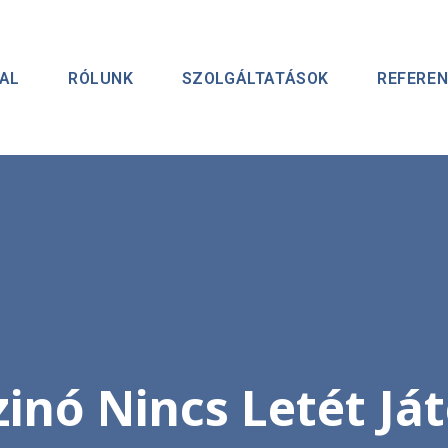
AL
RÓLUNK
SZOLGÁLTATÁSOK
REFEREN
inó Nincs Letét Já