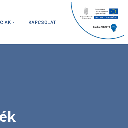
CIÁK
KAPCSOLAT
ték