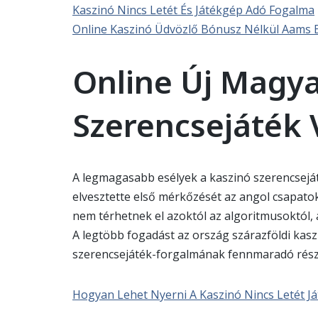
Kaszinó Nincs Letét És Játékgép Adó Fogalma
Online Kaszinó Üdvözlő Bónusz Nélkül Aams 
Online Új Magy
Szerencsejáték 
A legmagasabb esélyek a kaszinó szerencseját
elvesztette első mérkőzését az angol csapato
nem térhetnek el azoktól az algoritmusoktól
A legtöbb fogadást az ország szárazföldi kasz
szerencsejáték-forgalmának fennmaradó részét
Hogyan Lehet Nyerni A Kaszinó Nincs Letét J