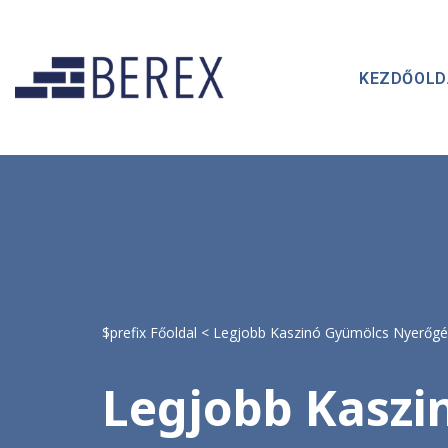
Skip
KEZDŐOLD
to
content
$prefix
Főoldal
<
Legjobb Kaszinó Gyümölcs Nyerőg
Legjobb Kaszi