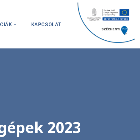
CIÁK
KAPCSOLAT
gépek 2023