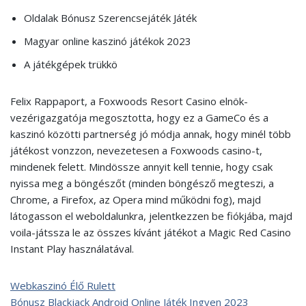
Oldalak Bónusz Szerencsejáték Játék
Magyar online kaszinó játékok 2023
A játékgépek trükkö
Felix Rappaport, a Foxwoods Resort Casino elnök-
vezérigazgatója megosztotta, hogy ez a GameCo és a
kaszinó közötti partnerség jó módja annak, hogy minél több
játékost vonzzon, nevezetesen a Foxwoods casino-t,
mindenek felett. Mindössze annyit kell tennie, hogy csak
nyissa meg a böngészőt (minden böngésző megteszi, a
Chrome, a Firefox, az Opera mind működni fog), majd
látogasson el weboldalunkra, jelentkezzen be fiókjába, majd
voila-játssza le az összes kívánt játékot a Magic Red Casino
Instant Play használatával.
Webkaszinó Élő Rulett
Bónusz Blackjack Android Online Játék Ingyen 2023