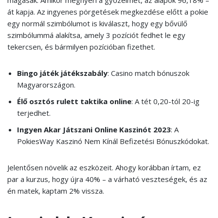
át kapja. Az ingyenes pörgetések megkezdése előtt a pokie
egy normál szimbólumot is kiválaszt, hogy egy bővülő
szimbólummá alakítsa, amely 3 pozíciót fedhet le egy
tekercsen, és bármilyen pozícióban fizethet.
Bingo játék játékszabály
: Casino match bónuszok
Magyarországon.
Élő osztós rulett taktika online
: A tét 0,20-tól 20-ig
terjedhet.
Ingyen Akar Játszani Online Kaszinót 2023
: A
PokiesWay Kaszinó Nem Kínál Befizetési Bónuszkódokat.
Jelentősen növelik az eszközeit. Ahogy korábban írtam, ez
par a kurzus, hogy újra 40% – a várható veszteségek, és az
én matek, kaptam 2% vissza.