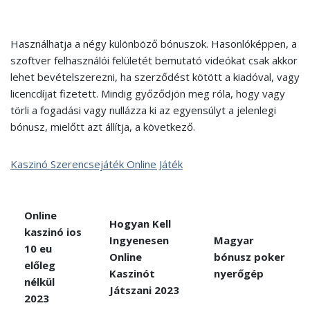
Használhatja a négy különböző bónuszok. Hasonlóképpen, a
szoftver felhasználói felületét bemutató videókat csak akkor
lehet bevételszerezni, ha szerződést kötött a kiadóval, vagy
licencdíjat fizetett. Mindig győződjön meg róla, hogy vagy
törli a fogadási vagy nullázza ki az egyensúlyt a jelenlegi
bónusz, mielőtt azt állítja, a következő.
Kaszinó Szerencsejáték Online Játék
Online
Hogyan Kell
kaszinó ios
Ingyenesen
Magyar
10 eu
Online
bónusz poker
előleg
Kaszinót
nyerőgép
nélkül
Játszani 2023
2023