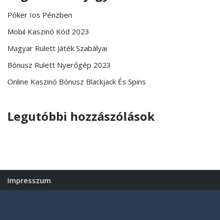
Póker Ios Pénzben
Mobil Kaszinó Kód 2023
Magyar Rulett Játék Szabályai
Bónusz Rulett Nyerőgép 2023
Online Kaszinó Bónusz Blackjack És Spins
Legutóbbi hozzászólások
Impresszum
Neve
| Powered by
WordPress