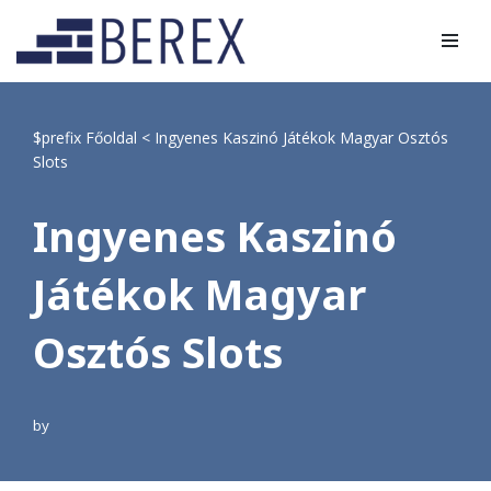
Skip
to
content
$prefix
Főoldal
<
Ingyenes Kaszinó Játékok Magyar Osztós
Slots
Ingyenes Kaszinó
Játékok Magyar
Osztós Slots
by