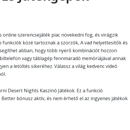
s online szerencsejáték piac növekedni fog, és virágzik
éb funkciók közé tartoznak a szorzók, A vad helyettesítők és
 segíthet abban, hogy több nyerő kombinációt hozzon
 mobiltelefon vagy táblagép fennmaradó memóriájával annak
en a letöltés sikeréhez. Válassz a világ kedvenc videó
ól.
rni Desert Nights Kaszinó Játékok. Ez a funkció
 Better bónusz aktív, és nem érhető el az ingyenes játékok