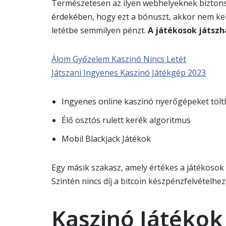
Természetesen az ilyen webhelyeknek biztons
érdekében, hogy ezt a bónuszt, akkor nem ke
letétbe semmilyen pénzt.
A játékosok játszh
Álom Győzelem Kaszinó Nincs Letét
Játszani Ingyenes Kaszinó Játékgép 2023
Ingyenes online kaszinó nyerőgépeket tölthe
Élő osztós rulett kerék algoritmus
Mobil Blackjack Játékok
Egy másik szakasz, amely értékes a játékosok
Szintén nincs díj a bitcoin készpénzfelvételhe
Kaszinó Játékok