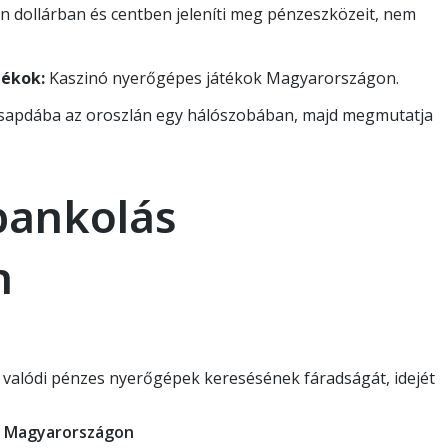
n dollárban és centben jeleníti meg pénzeszközeit, nem
tékok:
Kaszinó nyerőgépes játékok Magyarországon.
 csapdába az oroszlán egy hálószobában, majd megmutatja
bankolás
n
 valódi pénzes nyerőgépek keresésének fáradságát, idejét
ne Magyarországon