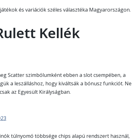
játékok és variációk széles választéka Magyarországon.
ulett Kellék
 meg Scatter szimbólumként ebben a slot csempében, a
k a leszálláshoz, hogy kiváltsák a bónusz funkciót. Ne
 csak az Egyesült Királyságban.
023
zinók túlnyomó többsége chips alapú rendszert használ,