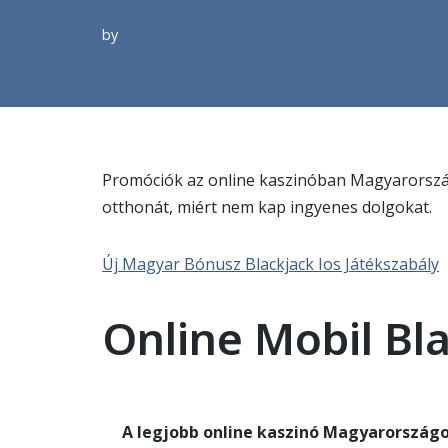
by
Promóciók az online kaszinóban Magyarorszá
otthonát, miért nem kap ingyenes dolgokat.
Új Magyar Bónusz Blackjack Ios Játékszabály
Online Mobil Bl
A legjobb online kaszinó Magyarországo