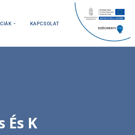
CIÁK
KAPCSOLAT
s És K