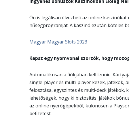
Ingyenes Bónuszok Kaszinókban Előleg Nél
Ön is legálisan élvezheti az online kaszinóka
hűségprogramját. A kaszinó ezután köteles bet
Magyar Magyar Slots 2023
Kapsz egy nyomvonal szorzók, hogy mozog 
Automatikusan a fiókjában kell lennie. Kártya
single-player és multi-player kezek, játékok,
felosztása, egyszintes és multi-deck játékok,
lehetőségek, hogy ki biztosítás, játékok bónu
az online nyerőgépekből, különösen a Playson
befizetést.