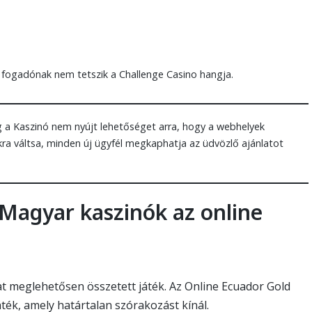
fogadónak nem tetszik a Challenge Casino hangja.
eg a Kaszinó nem nyújt lehetőséget arra, hogy a webhelyek
kra váltsa, minden új ügyfél megkaphatja az üdvözlő ajánlatot
 Magyar kaszinók az online
t meglehetősen összetett játék. Az Online Ecuador Gold
ék, amely határtalan szórakozást kínál.