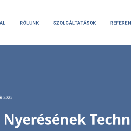
AL
RÓLUNK
SZOLGÁLTATÁSOK
REFEREN
ái 2023
 Nyerésének Techn